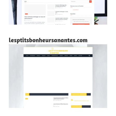
lesptitsbonheursanantes.com