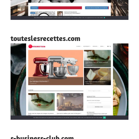
touteslesrecettes.com
s-business-club.com