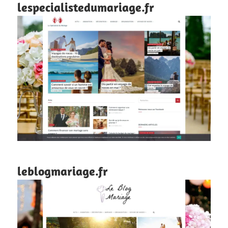
lespecialistedumariage.fr
leblogmariage.fr